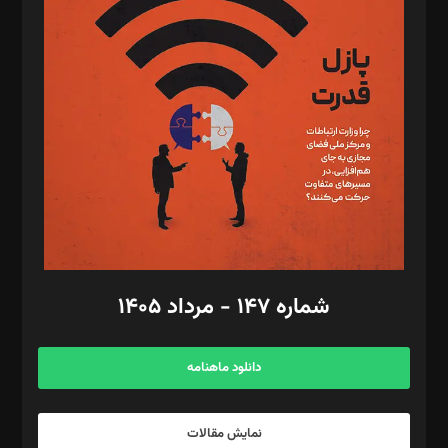
د‌بیر تحریریه آنلاین: بابک نقاش
تحریریه‌: مجتبی محمود‌ی، آرش برهمند، یسنا امان‌پور، سروش کرمیان،
مصطفی مسجدی آرانی، ابوالفضل رجبی، زهرا فکرانه، فائزه فتحی
رستمی،مصطفی باستان
ویرایش: نگار استاد‌‌آقا
طراح یونیفرم: مجید توکلی
فیلمبرداری و عکاسی: امیر شفیعی، مانی لطفی زاده
گرافیک و صفحه‌آرایی: سید‌سبحان‌علی ثابت
مد‌یر توسعه تجاری: کامبیز برید‌
امور مالی: شاپور رهبری، محمد‌ کاظمی‌نیا
امور اد‌اری: راضیه محمود‌ی
شماره ۱۴۷ - مرداد ۱۴۰۵
مرکز تماس: ۰۲۱۴۲۸۲۴۰۰۰
آگهی و مشترکین: ۰۹۱۹۹۹۹۰۴۵۴
دانلود ماهنامه
نمایش مقالات