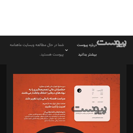
درباره پیوست
شما در حال مطالعه وبسایت ماهنامه
بیشتر بدانید
پیوست هستید.
صاحب امتیاز: موسسه پرسش (پویندگان راز ستاره شمال)
مدیر مسئول: محمدباقر اثنی‌عشری
سردبیر: مهرک محمودی
دبیر تحریریه: میثم قاسمی
د‌بیر ناداستان: سمانه سمیع
د‌بیر خدمت و تجارت: ابوالفضل رجبی
د‌بیر حقوق فناوری: حسام‌الدین ایپکچی
د‌بیر پیوست جهان: مینا پاکدل