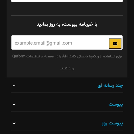
با خبرنامه پیوست، به روز بمانید
برای استفاده از ریکپچا بایستی کلید API را در صفحه ی تنظیمات Quform
وارد کنید.
این
چند رسانه ای
قسمت
پیوست
نباید
خالی
پیوست روز
رها