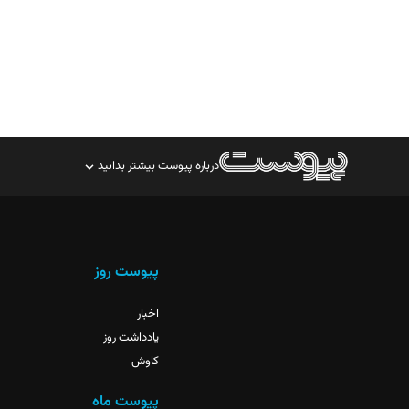
درباره پیوست بیشتر بدانید
صاحب امتیاز: موسسه پرسش (پویندگان راز ستاره شمال)
مدیر مسئول: محمدباقر اثنی‌عشری
سردبیر: مهرک محمودی
پیوست روز
دبیر تحریریه: میثم قاسمی
اخبار
یادداشت روز
کاوش
پیوست ماه