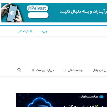
ورود
ثبت نام
رز دیجیتال
چندرسانه‌ای
درباره پیوست