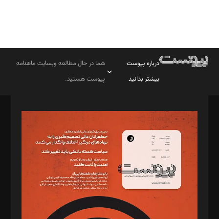
درباره پیوست
شما در حال مطالعه وبسایت ماهنامه
بیشتر بدانید
پیوست هستید.
صاحب امتیاز: موسسه پرسش (پویندگان راز ستاره شمال)
مدیر مسئول: محمدباقر اثنی‌عشری
سردبیر: مهرک محمودی
دبیر تحریریه: میثم قاسمی
د‌بیر ناداستان: سمانه سمیع
د‌بیر خدمت و تجارت: ابوالفضل رجبی
د‌بیر حقوق فناوری: حسام‌الدین ایپکچی
د‌بیر پیوست جهان: مینا پاکدل
د‌بیر تحریریه آنلاین: بابک نقاش