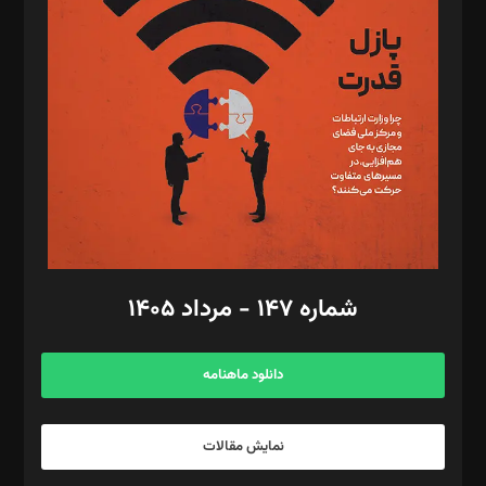
تحریریه‌: مجتبی محمود‌ی، آرش برهمند، یسنا امان‌پور، سروش کرمیان،
مصطفی مسجدی آرانی، ابوالفضل رجبی، زهرا فکرانه، فائزه فتحی
رستمی،مصطفی باستان
ویرایش: نگار استاد‌‌آقا
طراح یونیفرم: مجید توکلی
فیلمبرداری و عکاسی: امیر شفیعی، مانی لطفی زاده
گرافیک و صفحه‌آرایی: سید‌سبحان‌علی ثابت
مد‌یر توسعه تجاری: کامبیز برید‌
امور مالی: شاپور رهبری، محمد‌ کاظمی‌نیا
امور اد‌اری: راضیه محمود‌ی
شماره ۱۴۷ - مرداد ۱۴۰۵
مرکز تماس: ۰۲۱۴۲۸۲۴۰۰۰
آگهی و مشترکین: ۰۹۱۹۹۹۹۰۴۵۴
دانلود ماهنامه
نمایش مقالات