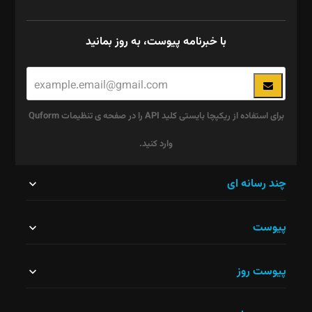
با خبرنامه پیوست، به روز بمانید
برای استفاده از ریکپچا بایستی کلید API را در صفحه ی تنظیمات Quform
وارد کنید.
این
چند رسانه ای
قسمت
پیوست
نباید
خالی
پیوست روز
رها
شود.