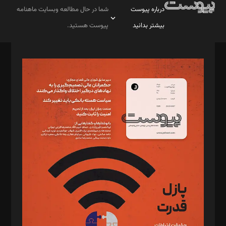
درباره پیوست
شما در حال مطالعه وبسایت ماهنامه
بیشتر بدانید
پیوست هستید.
صاحب امتیاز: موسسه پرسش (پویندگان راز ستاره شمال)
مدیر مسئول: محمدباقر اثنی‌عشری
سردبیر: مهرک محمودی
دبیر تحریریه: میثم قاسمی
د‌بیر ناداستان: سمانه سمیع
د‌بیر خدمت و تجارت: ابوالفضل رجبی
د‌بیر حقوق فناوری: حسام‌الدین ایپکچی
د‌بیر پیوست جهان: مینا پاکدل
د‌بیر تحریریه آنلاین: بابک نقاش
تحریریه‌: مجتبی محمود‌ی، آرش برهمند، یسنا امان‌پور، سروش کرمیان،
مصطفی مسجدی آرانی، ابوالفضل رجبی، زهرا فکرانه، فائزه فتحی
رستمی،مصطفی باستان
ویرایش: نگار استاد‌‌آقا