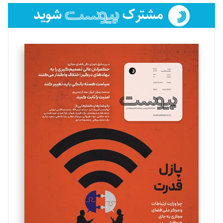
فائزه فتحی رستمی
تحریریه
سروش کرمیان
تحریریه
مینا پاکدل
تحریریه
یسنا امان‌پور
تحریریه
ملینا جعفری