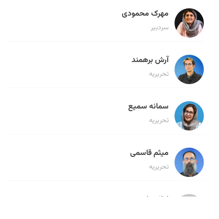
مهرک محمودی
سردبیر
آرش برهمند
تحریریه
سمانه سمیع
تحریریه
میثم قاسمی
تحریریه
لیلا حنارود
تحریریه