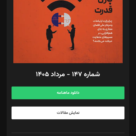
مصطفی مسجدی آرانی، ابوالفضل رجبی، زهرا فکرانه، فائزه فتحی
رستمی،مصطفی باستان
ویرایش: نگار استاد‌‌آقا
طراح یونیفرم: مجید توکلی
فیلمبرداری و عکاسی: امیر شفیعی، مانی لطفی زاده
گرافیک و صفحه‌آرایی: سید‌سبحان‌علی ثابت
مد‌یر توسعه تجاری: کامبیز برید‌
امور مالی: شاپور رهبری، محمد‌ کاظمی‌نیا
امور اد‌اری: راضیه محمود‌ی
شماره ۱۴۷ - مرداد ۱۴۰۵
مرکز تماس: ۰۲۱۴۲۸۲۴۰۰۰
آگهی و مشترکین: ۰۹۱۹۹۹۹۰۴۵۴
دانلود ماهنامه
نمایش مقالات