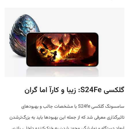
گلکسی S24Fe: زیبا و کارآ اما گران
سامسونگ گلکسی S24fe با مشخصات جالب و بهبود‌های
تاثیرگذاری معرفی شد که از جمله این بهبود‌ها باید به بزرگ‌ترشدن
ابعاد دستگاه و نمایشگر،‌ مجهز شدن به خنک‌کننده داخلی، باتری