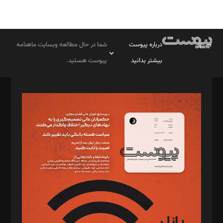
درباره پیوست
شما در حال مطالعه وبسایت ماهنامه
بیشتر بدانید
پیوست هستید.
صاحب امتیاز: موسسه پرسش (پویندگان راز ستاره شمال)
مدیر مسئول: محمدباقر اثنی‌عشری
سردبیر: مهرک محمودی
دبیر تحریریه: میثم قاسمی
د‌بیر ناداستان: سمانه سمیع
د‌بیر خدمت و تجارت: ابوالفضل رجبی
د‌بیر حقوق فناوری: حسام‌الدین ایپکچی
د‌بیر پیوست جهان: مینا پاکدل
د‌بیر تحریریه آنلاین: بابک نقاش
تحریریه‌: مجتبی محمود‌ی، آرش برهمند، یسنا امان‌پور، سروش کرمیان،