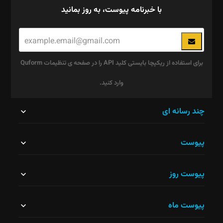
با خبرنامه پیوست، به روز بمانید
برای استفاده از ریکپچا بایستی کلید API را در صفحه ی تنظیمات Quform
وارد کنید.
این
چند رسانه ای
قسمت
پیوست
نباید
خالی
پیوست روز
رها
شود.
پیوست ماه