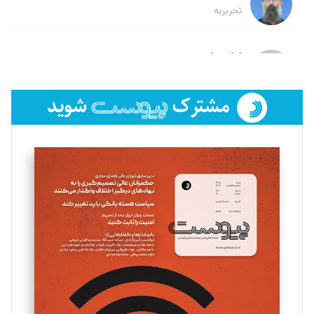
تحریریه
لیلا حنارود
تحریریه
فائزه فتحی رستمی
تحریریه
سروش کرمیان
تحریریه
مینا پاکدل
تحریریه