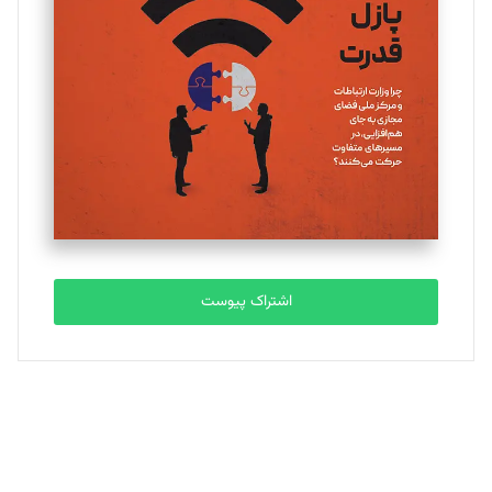
یسنا امان‌پور
تحریریه
ملینا جعفری
تحریریه
مصطفی مسجدی آرانی
تحریریه
اشتراک پیوست
بابک نقاش
تحریریه