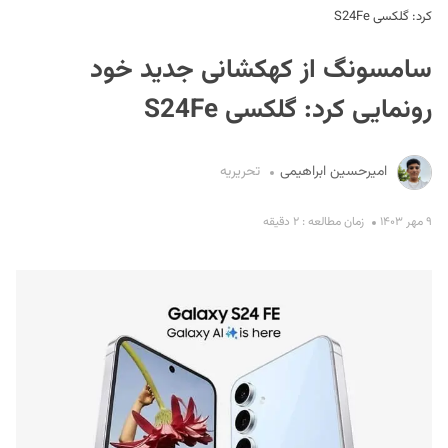
کرد: گلکسی S24Fe
سامسونگ از کهکشانی جدید خود
رونمایی کرد: گلکسی S24Fe
امیرحسین ابراهیمی
تحریریه
S
۹ مهر ۱۴۰۳
زمان مطالعه : ۲ دقیقه