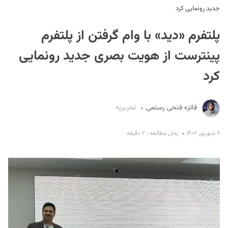
جدید رونمایی کرد
پلتفرم «دید» با وام گرفتن از پلتفرم
پینترست از هویت بصری جدید رونمایی
کرد
S
فائزه فتحی رستمی
تحریریه
۹ شهریور ۱۴۰۲
زمان مطالعه : ۲ دقیقه