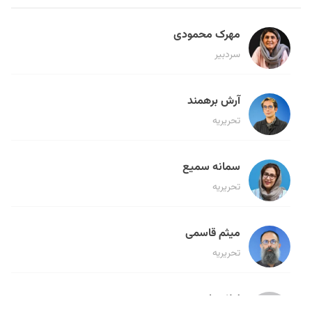
مهرک محمودی
سردبیر
آرش برهمند
تحریریه
سمانه سمیع
تحریریه
میثم قاسمی
تحریریه
لیلا حنارود