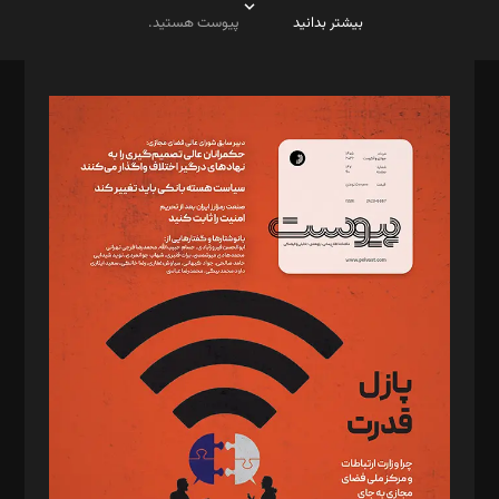
بیشتر بدانید
پیوست هستید.
صاحب امتیاز: موسسه پرسش (پویندگان راز ستاره شمال)
مدیر مسئول: محمدباقر اثنی‌عشری
سردبیر: مهرک محمودی
دبیر تحریریه: میثم قاسمی
د‌بیر ناداستان: سمانه سمیع
د‌بیر خدمت و تجارت: ابوالفضل رجبی
د‌بیر حقوق فناوری: حسام‌الدین ایپکچی
د‌بیر پیوست جهان: مینا پاکدل
د‌بیر تحریریه آنلاین: بابک نقاش
تحریریه‌: مجتبی محمود‌ی، آرش برهمند، یسنا امان‌پور، سروش کرمیان،
مصطفی مسجدی آرانی، ابوالفضل رجبی، زهرا فکرانه، فائزه فتحی
رستمی،مصطفی باستان
ویرایش: نگار استاد‌‌آقا
طراح یونیفرم: مجید توکلی