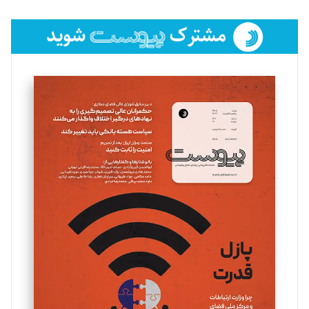
تحریریه
فائزه فتحی رستمی
تحریریه
سروش کرمیان
تحریریه
مینا پاکدل
تحریریه
یسنا امان‌پور
تحریریه