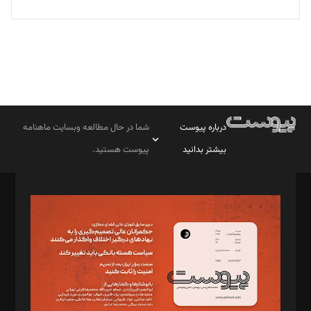
درباره پیوست
شما در حال مطالعه وبسایت ماهنامه
بیشتر بدانید
پیوست هستید.
صاحب امتیاز: موسسه پرسش (پویندگان راز ستاره شمال)
مدیر مسئول: محمدباقر اثنی‌عشری
سردبیر: مهرک محمودی
دبیر تحریریه: میثم قاسمی
د‌بیر ناداستان: سمانه سمیع
د‌بیر خدمت و تجارت: ابوالفضل رجبی
د‌بیر حقوق فناوری: حسام‌الدین ایپکچی