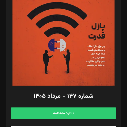
د‌بیر پیوست جهان: مینا پاکدل
د‌بیر تحریریه آنلاین: بابک نقاش
تحریریه‌: مجتبی محمود‌ی، آرش برهمند، یسنا امان‌پور، سروش کرمیان،
مصطفی مسجدی آرانی، ابوالفضل رجبی، زهرا فکرانه، فائزه فتحی
رستمی،مصطفی باستان
ویرایش: نگار استاد‌‌آقا
طراح یونیفرم: مجید توکلی
فیلمبرداری و عکاسی: امیر شفیعی، مانی لطفی زاده
گرافیک و صفحه‌آرایی: سید‌سبحان‌علی ثابت
مد‌یر توسعه تجاری: کامبیز برید‌
امور مالی: شاپور رهبری، محمد‌ کاظمی‌نیا
امور اد‌اری: راضیه محمود‌ی
شماره ۱۴۷ - مرداد ۱۴۰۵
مرکز تماس: ۰۲۱۴۲۸۲۴۰۰۰
آگهی و مشترکین: ۰۹۱۹۹۹۹۰۴۵۴
دانلود ماهنامه