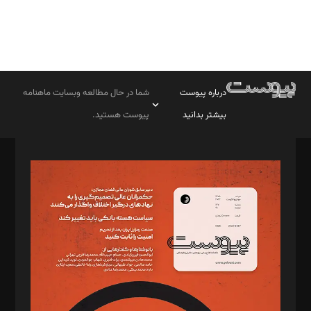
درباره پیوست
شما در حال مطالعه وبسایت ماهنامه
بیشتر بدانید
پیوست هستید.
صاحب امتیاز: موسسه پرسش (پویندگان راز ستاره شمال)
مدیر مسئول: محمدباقر اثنی‌عشری
سردبیر: مهرک محمودی
دبیر تحریریه: میثم قاسمی
د‌بیر ناداستان: سمانه سمیع
د‌بیر خدمت و تجارت: ابوالفضل رجبی
د‌بیر حقوق فناوری: حسام‌الدین ایپکچی
د‌بیر پیوست جهان: مینا پاکدل
د‌بیر تحریریه آنلاین: بابک نقاش