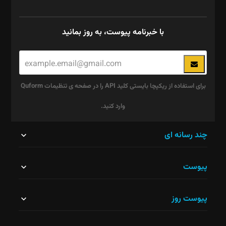
با خبرنامه پیوست، به روز بمانید
برای استفاده از ریکپچا بایستی کلید API را در صفحه ی تنظیمات Quform
وارد کنید.
این
چند رسانه ای
قسمت
پیوست
نباید
خالی
پیوست روز
رها