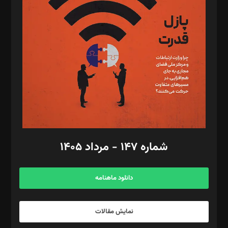
تحریریه‌: مجتبی محمود‌ی، آرش برهمند، یسنا امان‌پور، سروش کرمیان،
مصطفی مسجدی آرانی، ابوالفضل رجبی، زهرا فکرانه، فائزه فتحی
رستمی،مصطفی باستان
ویرایش: نگار استاد‌‌آقا
طراح یونیفرم: مجید توکلی
فیلمبرداری و عکاسی: امیر شفیعی، مانی لطفی زاده
گرافیک و صفحه‌آرایی: سید‌سبحان‌علی ثابت
مد‌یر توسعه تجاری: کامبیز برید‌
امور مالی: شاپور رهبری، محمد‌ کاظمی‌نیا
امور اد‌اری: راضیه محمود‌ی
شماره ۱۴۷ - مرداد ۱۴۰۵
مرکز تماس: ۰۲۱۴۲۸۲۴۰۰۰
آگهی و مشترکین: ۰۹۱۹۹۹۹۰۴۵۴
دانلود ماهنامه
نمایش مقالات