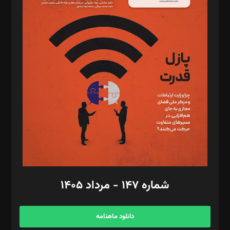
د‌بیر حقوق فناوری: حسام‌الدین ایپکچی
د‌بیر پیوست جهان: مینا پاکدل
د‌بیر تحریریه آنلاین: بابک نقاش
تحریریه‌: مجتبی محمود‌ی، آرش برهمند، یسنا امان‌پور، سروش کرمیان،
مصطفی مسجدی آرانی، ابوالفضل رجبی، زهرا فکرانه، فائزه فتحی
رستمی،مصطفی باستان
ویرایش: نگار استاد‌‌آقا
طراح یونیفرم: مجید توکلی
فیلمبرداری و عکاسی: امیر شفیعی، مانی لطفی زاده
گرافیک و صفحه‌آرایی: سید‌سبحان‌علی ثابت
مد‌یر توسعه تجاری: کامبیز برید‌
امور مالی: شاپور رهبری، محمد‌ کاظمی‌نیا
امور اد‌اری: راضیه محمود‌ی
شماره ۱۴۷ - مرداد ۱۴۰۵
مرکز تماس: ۰۲۱۴۲۸۲۴۰۰۰
آگهی و مشترکین: ۰۹۱۹۹۹۹۰۴۵۴
دانلود ماهنامه