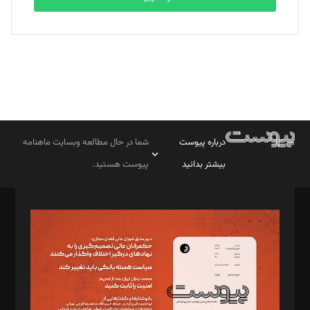
درباره پیوست
شما در حال مطالعه وبسایت ماهنامه
بیشتر بدانید
پیوست هستید.
صاحب امتیاز: موسسه پرسش (پویندگان راز ستاره شمال)
مدیر مسئول: محمدباقر اثنی‌عشری
سردبیر: مهرک محمودی
دبیر تحریریه: میثم قاسمی
د‌بیر ناداستان: سمانه سمیع
د‌بیر خدمت و تجارت: ابوالفضل رجبی