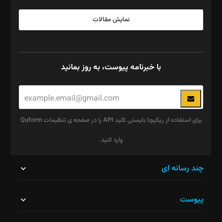
نمایش مقالات
با خبرنامه پیوست، به روز بمانید
برای استفاده از ریکپچا بایستی کلید API را در صفحه ی تنظیمات Quform
وارد کنید.
این
چند رسانه ای
قسمت
پیوست
نباید
خالی