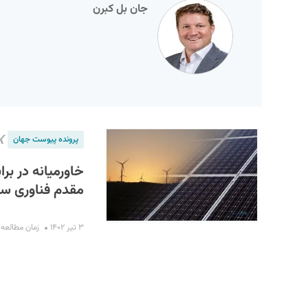
جان بل کبرن
❯
پرونده پیوست جهان
S
خاورمیانه در بر
مقدم فناوری سب
۳ تیر ۱۴۰۲
زمان مطالعه : ۸ دقی