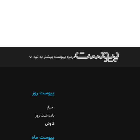
درباره پیوست بیشتر بدانید
صاحب امتیاز: موسسه پرسش (پویندگان راز ستاره شمال)
مدیر مسئول: محمدباقر اثنی‌عشری
سردبیر: مهرک محمودی
پیوست روز
دبیر تحریریه: میثم قاسمی
اخبار
یادداشت روز
کاوش
پیوست ماه