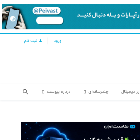
ورود
ثبت نام
رز دیجیتال
چندرسانه‌ای
درباره پیوست