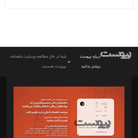
درباره پیوست
شما در حال مطالعه وبسایت ماهنامه
بیشتر بدانید
پیوست هستید.
صاحب امتیاز: موسسه پرسش (پویندگان راز ستاره شمال)
مدیر مسئول: محمدباقر اثنی‌عشری
سردبیر: مهرک محمودی
دبیر تحریریه: میثم قاسمی
د‌بیر ناداستان: سمانه سمیع
د‌بیر خدمت و تجارت: ابوالفضل رجبی
د‌بیر حقوق فناوری: حسام‌الدین ایپکچی