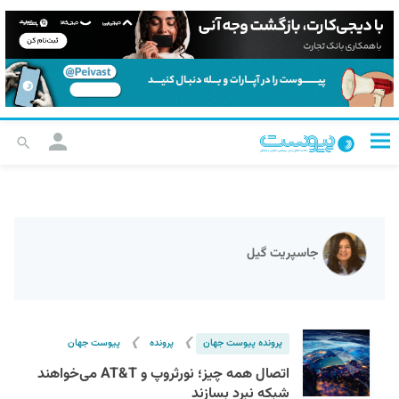
جاسپریت گیل
❯
❯
پرونده پیوست جهان
پرونده
پیوست جهان
اتصال همه چیز؛ نورثروپ و AT&T می‌خواهند
شبکه نبرد بسازند