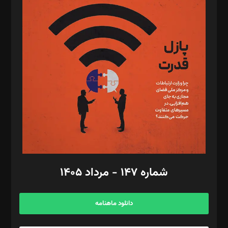
د‌بیر پیوست جهان: مینا پاکدل
د‌بیر تحریریه آنلاین: بابک نقاش
تحریریه‌: مجتبی محمود‌ی، آرش برهمند، یسنا امان‌پور، سروش کرمیان،
مصطفی مسجدی آرانی، ابوالفضل رجبی، زهرا فکرانه، فائزه فتحی
رستمی،مصطفی باستان
ویرایش: نگار استاد‌‌آقا
طراح یونیفرم: مجید توکلی
فیلمبرداری و عکاسی: امیر شفیعی، مانی لطفی زاده
گرافیک و صفحه‌آرایی: سید‌سبحان‌علی ثابت
مد‌یر توسعه تجاری: کامبیز برید‌
امور مالی: شاپور رهبری، محمد‌ کاظمی‌نیا
امور اد‌اری: راضیه محمود‌ی
شماره ۱۴۷ - مرداد ۱۴۰۵
مرکز تماس: ۰۲۱۴۲۸۲۴۰۰۰
آگهی و مشترکین: ۰۹۱۹۹۹۹۰۴۵۴
دانلود ماهنامه