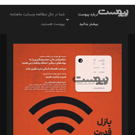
درباره پیوست
شما در حال مطالعه وبسایت ماهنامه
بیشتر بدانید
پیوست هستید.
صاحب امتیاز: موسسه پرسش (پویندگان راز ستاره شمال)
مدیر مسئول: محمدباقر اثنی‌عشری
سردبیر: مهرک محمودی
دبیر تحریریه: میثم قاسمی
د‌بیر ناداستان: سمانه سمیع
د‌بیر خدمت و تجارت: ابوالفضل رجبی
د‌بیر حقوق فناوری: حسام‌الدین ایپکچی
د‌بیر پیوست جهان: مینا پاکدل
د‌بیر تحریریه آنلاین: بابک نقاش
تحریریه‌: مجتبی محمود‌ی، آرش برهمند، یسنا امان‌پور، سروش کرمیان،
مصطفی مسجدی آرانی، ابوالفضل رجبی، زهرا فکرانه، فائزه فتحی
رستمی،مصطفی باستان