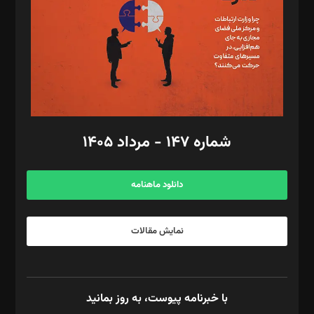
ویرایش: نگار استاد‌‌آقا
طراح یونیفرم: مجید توکلی
فیلمبرداری و عکاسی: امیر شفیعی، مانی لطفی زاده
گرافیک و صفحه‌آرایی: سید‌سبحان‌علی ثابت
مد‌یر توسعه تجاری: کامبیز برید‌
امور مالی: شاپور رهبری، محمد‌ کاظمی‌نیا
امور اد‌اری: راضیه محمود‌ی
شماره ۱۴۷ - مرداد ۱۴۰۵
مرکز تماس: ۰۲۱۴۲۸۲۴۰۰۰
آگهی و مشترکین: ۰۹۱۹۹۹۹۰۴۵۴
دانلود ماهنامه
نمایش مقالات
با خبرنامه پیوست، به روز بمانید