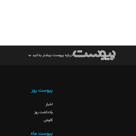
درباره پیوست بیشتر بدانید
صاحب امتیاز: موسسه پرسش (پویندگان راز ستاره شمال)
مدیر مسئول: محمدباقر اثنی‌عشری
سردبیر: مهرک محمودی
پیوست روز
دبیر تحریریه: میثم قاسمی
اخبار
یادداشت روز
کاوش
پیوست ماه