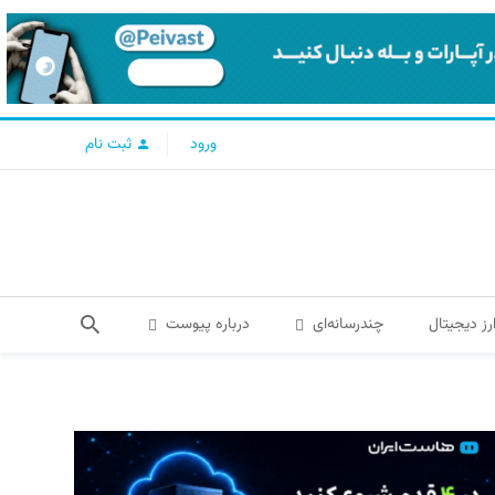
ورود
ثبت نام
رز دیجیتال
چندرسانه‌ای
درباره پیوست