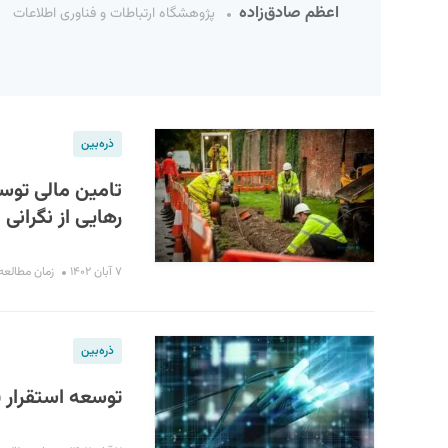
اعظم صادق‌زاده
پژوهشگاه ارتباطات و فناوری اطلاعات
ذره‌بین
تامین مالی توس
رهایی از نگرانی 
S
۷ آبان ۱۴۰۲
زمان مطالعه : ۹ دق
ذره‌بین
توسعه استقرار ف