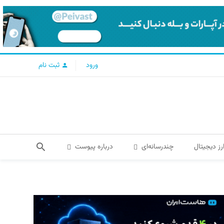
ورود
ثبت نام
رز دیجیتال
چندرسانه‌ای
درباره پیوست