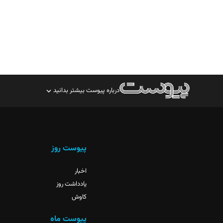
درباره پیوست بیشتر بدانید
صاحب امتیاز: موسسه پرسش (پویندگان راز ستاره شمال)
مدیر مسئول: محمدباقر اثنی‌عشری
سردبیر: مهرک محمودی
پیوست روز
دبیر تحریریه: میثم قاسمی
اخبار
یادداشت روز
کاوش
پیوست ماه