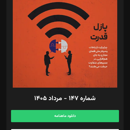
د‌بیر پیوست جهان: مینا پاکدل
د‌بیر تحریریه آنلاین: بابک نقاش
تحریریه‌: مجتبی محمود‌ی، آرش برهمند، یسنا امان‌پور، سروش کرمیان،
مصطفی مسجدی آرانی، ابوالفضل رجبی، زهرا فکرانه، فائزه فتحی
رستمی،مصطفی باستان
ویرایش: نگار استاد‌‌آقا
طراح یونیفرم: مجید توکلی
فیلمبرداری و عکاسی: امیر شفیعی، مانی لطفی زاده
گرافیک و صفحه‌آرایی: سید‌سبحان‌علی ثابت
مد‌یر توسعه تجاری: کامبیز برید‌
امور مالی: شاپور رهبری، محمد‌ کاظمی‌نیا
امور اد‌اری: راضیه محمود‌ی
شماره ۱۴۷ - مرداد ۱۴۰۵
مرکز تماس: ۰۲۱۴۲۸۲۴۰۰۰
آگهی و مشترکین: ۰۹۱۹۹۹۹۰۴۵۴
دانلود ماهنامه