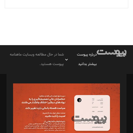
درباره پیوست
شما در حال مطالعه وبسایت ماهنامه
بیشتر بدانید
پیوست هستید.
صاحب امتیاز: موسسه پرسش (پویندگان راز ستاره شمال)
مدیر مسئول: محمدباقر اثنی‌عشری
سردبیر: مهرک محمودی
دبیر تحریریه: میثم قاسمی
د‌بیر ناداستان: سمانه سمیع
د‌بیر خدمت و تجارت: ابوالفضل رجبی
د‌بیر حقوق فناوری: حسام‌الدین ایپکچی