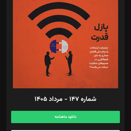
د‌بیر پیوست جهان: مینا پاکدل
د‌بیر تحریریه آنلاین: بابک نقاش
تحریریه‌: مجتبی محمود‌ی، آرش برهمند، یسنا امان‌پور، سروش کرمیان،
مصطفی مسجدی آرانی، ابوالفضل رجبی، زهرا فکرانه، فائزه فتحی
رستمی،مصطفی باستان
ویرایش: نگار استاد‌‌آقا
طراح یونیفرم: مجید توکلی
فیلمبرداری و عکاسی: امیر شفیعی، مانی لطفی زاده
گرافیک و صفحه‌آرایی: سید‌سبحان‌علی ثابت
مد‌یر توسعه تجاری: کامبیز برید‌
امور مالی: شاپور رهبری، محمد‌ کاظمی‌نیا
امور اد‌اری: راضیه محمود‌ی
شماره ۱۴۷ - مرداد ۱۴۰۵
مرکز تماس: ۰۲۱۴۲۸۲۴۰۰۰
آگهی و مشترکین: ۰۹۱۹۹۹۹۰۴۵۴
دانلود ماهنامه