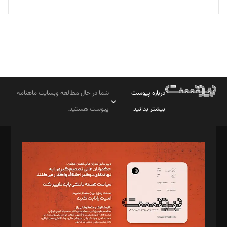
درباره پیوست
شما در حال مطالعه وبسایت ماهنامه
بیشتر بدانید
پیوست هستید.
صاحب امتیاز: موسسه پرسش (پویندگان راز ستاره شمال)
مدیر مسئول: محمدباقر اثنی‌عشری
سردبیر: مهرک محمودی
دبیر تحریریه: میثم قاسمی
د‌بیر ناداستان: سمانه سمیع
د‌بیر خدمت و تجارت: ابوالفضل رجبی
د‌بیر حقوق فناوری: حسام‌الدین ایپکچی