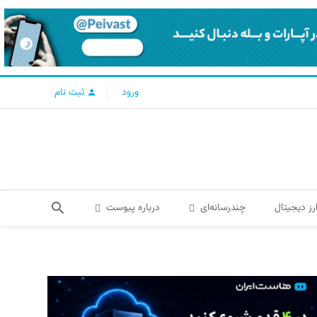
ورود
ثبت نام
رز دیجیتال
چندرسانه‌ای
درباره پیوست