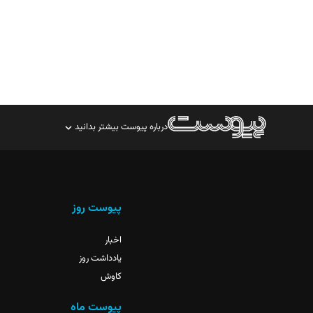
درباره پیوست بیشتر بدانید
صاحب امتیاز: موسسه پرسش (پویندگان راز ستاره شمال)
مدیر مسئول: محمدباقر اثنی‌عشری
سردبیر: مهرک محمودی
پیوست روز
دبیر تحریریه: میثم قاسمی
اخبار
یادداشت روز
کاوش
پیوست ماه