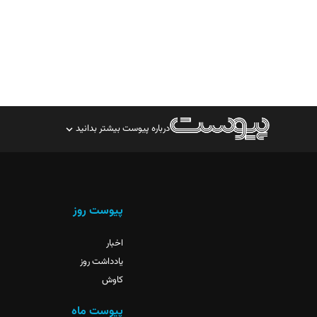
درباره پیوست بیشتر بدانید
صاحب امتیاز: موسسه پرسش (پویندگان راز ستاره شمال)
مدیر مسئول: محمدباقر اثنی‌عشری
سردبیر: مهرک محمودی
پیوست روز
دبیر تحریریه: میثم قاسمی
اخبار
یادداشت روز
کاوش
پیوست ماه