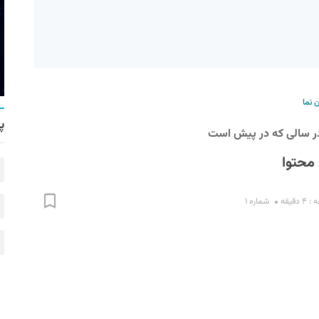
 نما
پ
 در سالی که در پیش است
محتوا
دقیقه
شماره ۱