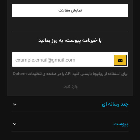
نمایش مقالات
با خبرنامه پیوست، به روز بمانید
برای استفاده از ریکپچا بایستی کلید API را در صفحه ی تنظیمات Quform
وارد کنید.
این
چند رسانه ای
قسمت
پیوست
نباید
خالی