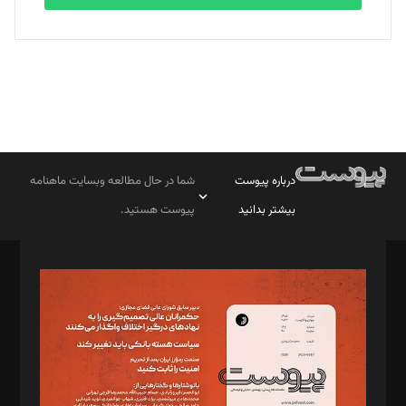
درباره پیوست
شما در حال مطالعه وبسایت ماهنامه
بیشتر بدانید
پیوست هستید.
صاحب امتیاز: موسسه پرسش (پویندگان راز ستاره شمال)
مدیر مسئول: محمدباقر اثنی‌عشری
سردبیر: مهرک محمودی
دبیر تحریریه: میثم قاسمی
د‌بیر ناداستان: سمانه سمیع
د‌بیر خدمت و تجارت: ابوالفضل رجبی
د‌بیر حقوق فناوری: حسام‌الدین ایپکچی