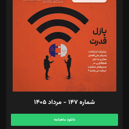
د‌بیر پیوست جهان: مینا پاکدل
د‌بیر تحریریه آنلاین: بابک نقاش
تحریریه‌: مجتبی محمود‌ی، آرش برهمند، یسنا امان‌پور، سروش کرمیان،
مصطفی مسجدی آرانی، ابوالفضل رجبی، زهرا فکرانه، فائزه فتحی
رستمی،مصطفی باستان
ویرایش: نگار استاد‌‌آقا
طراح یونیفرم: مجید توکلی
فیلمبرداری و عکاسی: امیر شفیعی، مانی لطفی زاده
گرافیک و صفحه‌آرایی: سید‌سبحان‌علی ثابت
مد‌یر توسعه تجاری: کامبیز برید‌
امور مالی: شاپور رهبری، محمد‌ کاظمی‌نیا
امور اد‌اری: راضیه محمود‌ی
شماره ۱۴۷ - مرداد ۱۴۰۵
مرکز تماس: ۰۲۱۴۲۸۲۴۰۰۰
آگهی و مشترکین: ۰۹۱۹۹۹۹۰۴۵۴
دانلود ماهنامه