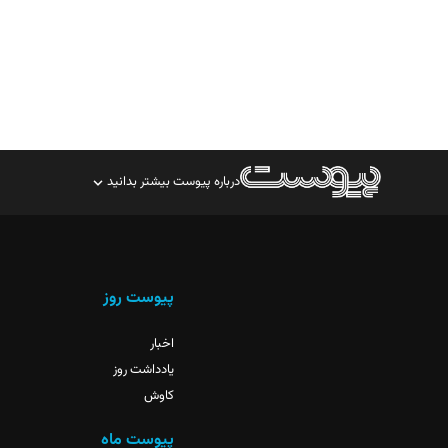
درباره پیوست بیشتر بدانید
صاحب امتیاز: موسسه پرسش (پویندگان راز ستاره شمال)
مدیر مسئول: محمدباقر اثنی‌عشری
سردبیر: مهرک محمودی
پیوست روز
دبیر تحریریه: میثم قاسمی
اخبار
یادداشت روز
کاوش
پیوست ماه