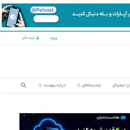
ورود
ثبت نام
رز دیجیتال
چندرسانه‌ای
درباره پیوست