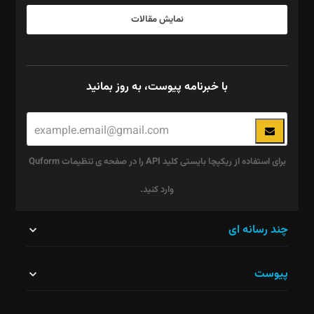
نمایش مقالات
با خبرنامه پیوست، به روز بمانید
برای استفاده از ریکپچا بایستی کلید API را در صفحه ی تنظیمات Quform
وارد کنید.
این
چند رسانه ای
قسمت
پیوست
نباید
خالی