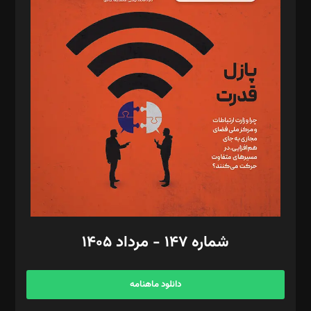
د‌بیر پیوست جهان: مینا پاکدل
د‌بیر تحریریه آنلاین: بابک نقاش
تحریریه‌: مجتبی محمود‌ی، آرش برهمند، یسنا امان‌پور، سروش کرمیان،
مصطفی مسجدی آرانی، ابوالفضل رجبی، زهرا فکرانه، فائزه فتحی
رستمی،مصطفی باستان
ویرایش: نگار استاد‌‌آقا
طراح یونیفرم: مجید توکلی
فیلمبرداری و عکاسی: امیر شفیعی، مانی لطفی زاده
گرافیک و صفحه‌آرایی: سید‌سبحان‌علی ثابت
مد‌یر توسعه تجاری: کامبیز برید‌
امور مالی: شاپور رهبری، محمد‌ کاظمی‌نیا
امور اد‌اری: راضیه محمود‌ی
شماره ۱۴۷ - مرداد ۱۴۰۵
مرکز تماس: ۰۲۱۴۲۸۲۴۰۰۰
آگهی و مشترکین: ۰۹۱۹۹۹۹۰۴۵۴
دانلود ماهنامه