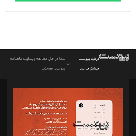
درباره پیوست
شما در حال مطالعه وبسایت ماهنامه
بیشتر بدانید
پیوست هستید.
صاحب امتیاز: موسسه پرسش (پویندگان راز ستاره شمال)
مدیر مسئول: محمدباقر اثنی‌عشری
سردبیر: مهرک محمودی
دبیر تحریریه: میثم قاسمی
د‌بیر ناداستان: سمانه سمیع
د‌بیر خدمت و تجارت: ابوالفضل رجبی
د‌بیر حقوق فناوری: حسام‌الدین ایپکچی