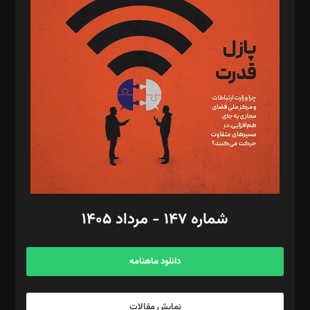
د‌بیر تحریریه آنلاین: بابک نقاش
تحریریه‌: مجتبی محمود‌ی، آرش برهمند، یسنا امان‌پور، سروش کرمیان،
مصطفی مسجدی آرانی، ابوالفضل رجبی، زهرا فکرانه، فائزه فتحی
رستمی،مصطفی باستان
ویرایش: نگار استاد‌‌آقا
طراح یونیفرم: مجید توکلی
فیلمبرداری و عکاسی: امیر شفیعی، مانی لطفی زاده
گرافیک و صفحه‌آرایی: سید‌سبحان‌علی ثابت
مد‌یر توسعه تجاری: کامبیز برید‌
امور مالی: شاپور رهبری، محمد‌ کاظمی‌نیا
امور اد‌اری: راضیه محمود‌ی
شماره ۱۴۷ - مرداد ۱۴۰۵
مرکز تماس: ۰۲۱۴۲۸۲۴۰۰۰
آگهی و مشترکین: ۰۹۱۹۹۹۹۰۴۵۴
دانلود ماهنامه
نمایش مقالات