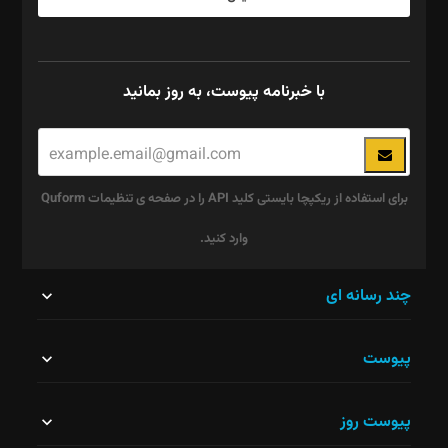
با خبرنامه پیوست، به روز بمانید
برای استفاده از ریکپچا بایستی کلید API را در صفحه ی تنظیمات Quform
وارد کنید.
این
چند رسانه ای
قسمت
پیوست
نباید
خالی
پیوست روز
رها