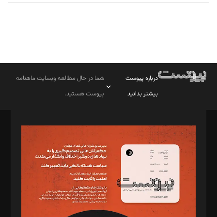
درباره پیوست
شما در حال مطالعه وبسایت ماهنامه
بیشتر بدانید
پیوست هستید.
صاحب امتیاز: موسسه پرسش (پویندگان راز ستاره شمال)
مدیر مسئول: محمدباقر اثنی‌عشری
سردبیر: مهرک محمودی
دبیر تحریریه: میثم قاسمی
د‌بیر ناداستان: سمانه سمیع
د‌بیر خدمت و تجارت: ابوالفضل رجبی
د‌بیر حقوق فناوری: حسام‌الدین ایپکچی
د‌بیر پیوست جهان: مینا پاکدل