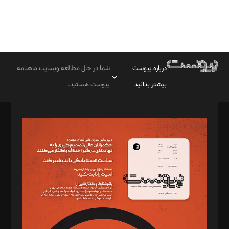
درباره پیوست
شما در حال مطالعه وبسایت ماهنامه
بیشتر بدانید
پیوست هستید.
صاحب امتیاز: موسسه پرسش (پویندگان راز ستاره شمال)
مدیر مسئول: محمدباقر اثنی‌عشری
سردبیر: مهرک محمودی
دبیر تحریریه: میثم قاسمی
د‌بیر ناداستان: سمانه سمیع
د‌بیر خدمت و تجارت: ابوالفضل رجبی
د‌بیر حقوق فناوری: حسام‌الدین ایپکچی
د‌بیر پیوست جهان: مینا پاکدل
د‌بیر تحریریه آنلاین: بابک نقاش