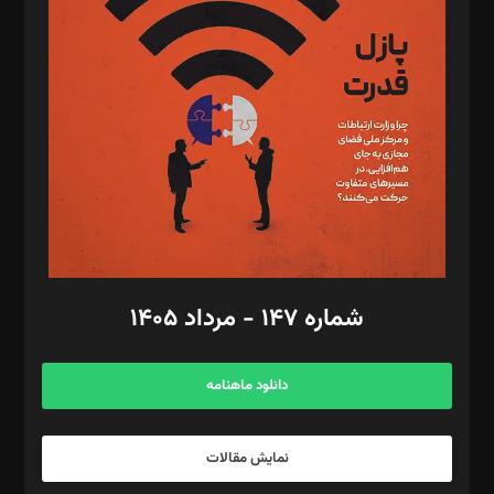
تحریریه‌: مجتبی محمود‌ی، آرش برهمند، یسنا امان‌پور، سروش کرمیان،
مصطفی مسجدی آرانی، ابوالفضل رجبی، زهرا فکرانه، فائزه فتحی
رستمی،مصطفی باستان
ویرایش: نگار استاد‌‌آقا
طراح یونیفرم: مجید توکلی
فیلمبرداری و عکاسی: امیر شفیعی، مانی لطفی زاده
گرافیک و صفحه‌آرایی: سید‌سبحان‌علی ثابت
مد‌یر توسعه تجاری: کامبیز برید‌
امور مالی: شاپور رهبری، محمد‌ کاظمی‌نیا
امور اد‌اری: راضیه محمود‌ی
شماره ۱۴۷ - مرداد ۱۴۰۵
مرکز تماس: ۰۲۱۴۲۸۲۴۰۰۰
آگهی و مشترکین: ۰۹۱۹۹۹۹۰۴۵۴
دانلود ماهنامه
نمایش مقالات