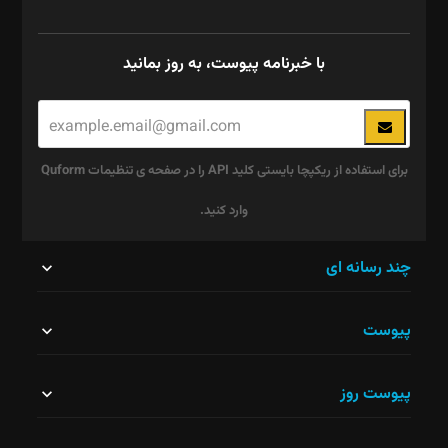
با خبرنامه پیوست، به روز بمانید
برای استفاده از ریکپچا بایستی کلید API را در صفحه ی تنظیمات Quform
وارد کنید.
این
چند رسانه ای
قسمت
پیوست
نباید
خالی
پیوست روز
رها