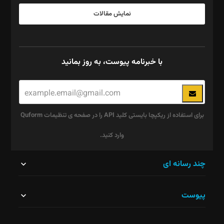
نمایش مقالات
با خبرنامه پیوست، به روز بمانید
برای استفاده از ریکپچا بایستی کلید API را در صفحه ی تنظیمات Quform
وارد کنید.
این
چند رسانه ای
قسمت
پیوست
نباید
خالی