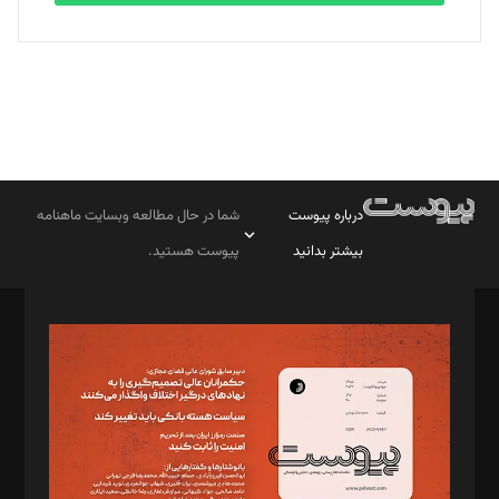
درباره پیوست
شما در حال مطالعه وبسایت ماهنامه
بیشتر بدانید
پیوست هستید.
صاحب امتیاز: موسسه پرسش (پویندگان راز ستاره شمال)
مدیر مسئول: محمدباقر اثنی‌عشری
سردبیر: مهرک محمودی
دبیر تحریریه: میثم قاسمی
د‌بیر ناداستان: سمانه سمیع
د‌بیر خدمت و تجارت: ابوالفضل رجبی
د‌بیر حقوق فناوری: حسام‌الدین ایپکچی