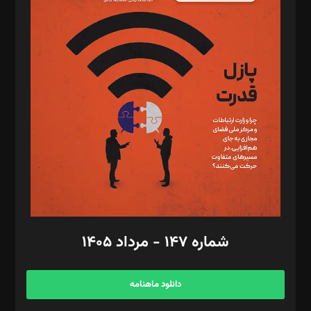
د‌بیر پیوست جهان: مینا پاکدل
د‌بیر تحریریه آنلاین: بابک نقاش
تحریریه‌: مجتبی محمود‌ی، آرش برهمند، یسنا امان‌پور، سروش کرمیان،
مصطفی مسجدی آرانی، ابوالفضل رجبی، زهرا فکرانه، فائزه فتحی
رستمی،مصطفی باستان
ویرایش: نگار استاد‌‌آقا
طراح یونیفرم: مجید توکلی
فیلمبرداری و عکاسی: امیر شفیعی، مانی لطفی زاده
گرافیک و صفحه‌آرایی: سید‌سبحان‌علی ثابت
مد‌یر توسعه تجاری: کامبیز برید‌
امور مالی: شاپور رهبری، محمد‌ کاظمی‌نیا
امور اد‌اری: راضیه محمود‌ی
شماره ۱۴۷ - مرداد ۱۴۰۵
مرکز تماس: ۰۲۱۴۲۸۲۴۰۰۰
آگهی و مشترکین: ۰۹۱۹۹۹۹۰۴۵۴
دانلود ماهنامه