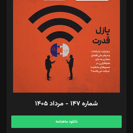
د‌بیر پیوست جهان: مینا پاکدل
د‌بیر تحریریه آنلاین: بابک نقاش
تحریریه‌: مجتبی محمود‌ی، آرش برهمند، یسنا امان‌پور، سروش کرمیان،
مصطفی مسجدی آرانی، ابوالفضل رجبی، زهرا فکرانه، فائزه فتحی
رستمی،مصطفی باستان
ویرایش: نگار استاد‌‌آقا
طراح یونیفرم: مجید توکلی
فیلمبرداری و عکاسی: امیر شفیعی، مانی لطفی زاده
گرافیک و صفحه‌آرایی: سید‌سبحان‌علی ثابت
مد‌یر توسعه تجاری: کامبیز برید‌
امور مالی: شاپور رهبری، محمد‌ کاظمی‌نیا
امور اد‌اری: راضیه محمود‌ی
شماره ۱۴۷ - مرداد ۱۴۰۵
مرکز تماس: ۰۲۱۴۲۸۲۴۰۰۰
آگهی و مشترکین: ۰۹۱۹۹۹۹۰۴۵۴
دانلود ماهنامه