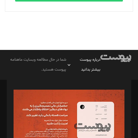
درباره پیوست
شما در حال مطالعه وبسایت ماهنامه
بیشتر بدانید
پیوست هستید.
صاحب امتیاز: موسسه پرسش (پویندگان راز ستاره شمال)
مدیر مسئول: محمدباقر اثنی‌عشری
سردبیر: مهرک محمودی
دبیر تحریریه: میثم قاسمی
د‌بیر ناداستان: سمانه سمیع
د‌بیر خدمت و تجارت: ابوالفضل رجبی
د‌بیر حقوق فناوری: حسام‌الدین ایپکچی