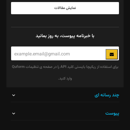
نمایش مقالات
با خبرنامه پیوست، به روز بمانید
برای استفاده از ریکپچا بایستی کلید API را در صفحه ی تنظیمات Quform
وارد کنید.
این
چند رسانه ای
قسمت
پیوست
نباید
خالی