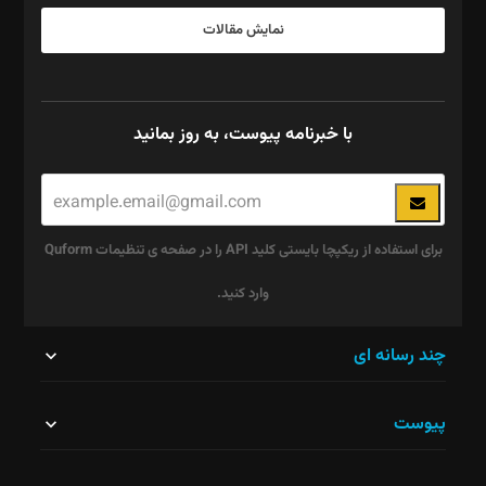
نمایش مقالات
با خبرنامه پیوست، به روز بمانید
برای استفاده از ریکپچا بایستی کلید API را در صفحه ی تنظیمات Quform
وارد کنید.
این
چند رسانه ای
قسمت
پیوست
نباید
خالی