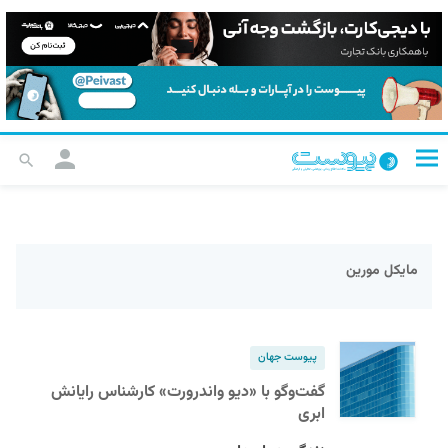
مایکل مورین
پیوست جهان
گفت‌وگو با «دیو واندرورت» کارشناس رایانش
ابری