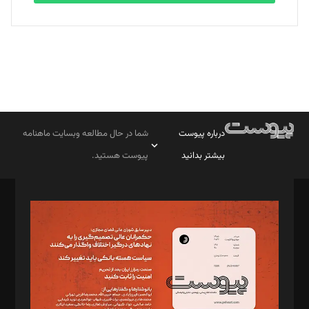
درباره پیوست
شما در حال مطالعه وبسایت ماهنامه
بیشتر بدانید
پیوست هستید.
صاحب امتیاز: موسسه پرسش (پویندگان راز ستاره شمال)
مدیر مسئول: محمدباقر اثنی‌عشری
سردبیر: مهرک محمودی
دبیر تحریریه: میثم قاسمی
د‌بیر ناداستان: سمانه سمیع
د‌بیر خدمت و تجارت: ابوالفضل رجبی
د‌بیر حقوق فناوری: حسام‌الدین ایپکچی