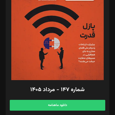
د‌بیر پیوست جهان: مینا پاکدل
د‌بیر تحریریه آنلاین: بابک نقاش
تحریریه‌: مجتبی محمود‌ی، آرش برهمند، یسنا امان‌پور، سروش کرمیان،
مصطفی مسجدی آرانی، ابوالفضل رجبی، زهرا فکرانه، فائزه فتحی
رستمی،مصطفی باستان
ویرایش: نگار استاد‌‌آقا
طراح یونیفرم: مجید توکلی
فیلمبرداری و عکاسی: امیر شفیعی، مانی لطفی زاده
گرافیک و صفحه‌آرایی: سید‌سبحان‌علی ثابت
مد‌یر توسعه تجاری: کامبیز برید‌
امور مالی: شاپور رهبری، محمد‌ کاظمی‌نیا
امور اد‌اری: راضیه محمود‌ی
شماره ۱۴۷ - مرداد ۱۴۰۵
مرکز تماس: ۰۲۱۴۲۸۲۴۰۰۰
آگهی و مشترکین: ۰۹۱۹۹۹۹۰۴۵۴
دانلود ماهنامه