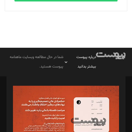
درباره پیوست
شما در حال مطالعه وبسایت ماهنامه
بیشتر بدانید
پیوست هستید.
صاحب امتیاز: موسسه پرسش (پویندگان راز ستاره شمال)
مدیر مسئول: محمدباقر اثنی‌عشری
سردبیر: مهرک محمودی
دبیر تحریریه: میثم قاسمی
د‌بیر ناداستان: سمانه سمیع
د‌بیر خدمت و تجارت: ابوالفضل رجبی
د‌بیر حقوق فناوری: حسام‌الدین ایپکچی