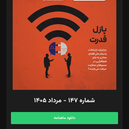
د‌بیر پیوست جهان: مینا پاکدل
د‌بیر تحریریه آنلاین: بابک نقاش
تحریریه‌: مجتبی محمود‌ی، آرش برهمند، یسنا امان‌پور، سروش کرمیان،
مصطفی مسجدی آرانی، ابوالفضل رجبی، زهرا فکرانه، فائزه فتحی
رستمی،مصطفی باستان
ویرایش: نگار استاد‌‌آقا
طراح یونیفرم: مجید توکلی
فیلمبرداری و عکاسی: امیر شفیعی، مانی لطفی زاده
گرافیک و صفحه‌آرایی: سید‌سبحان‌علی ثابت
مد‌یر توسعه تجاری: کامبیز برید‌
امور مالی: شاپور رهبری، محمد‌ کاظمی‌نیا
امور اد‌اری: راضیه محمود‌ی
شماره ۱۴۷ - مرداد ۱۴۰۵
مرکز تماس: ۰۲۱۴۲۸۲۴۰۰۰
آگهی و مشترکین: ۰۹۱۹۹۹۹۰۴۵۴
دانلود ماهنامه