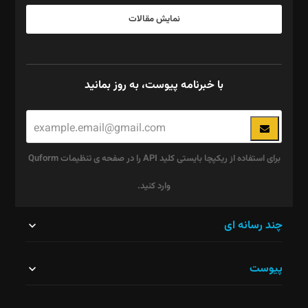
نمایش مقالات
با خبرنامه پیوست، به روز بمانید
برای استفاده از ریکپچا بایستی کلید API را در صفحه ی تنظیمات Quform
وارد کنید.
این
چند رسانه ای
قسمت
پیوست
نباید
خالی