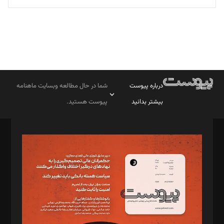
درباره پیوست
شما در حال مطالعه وبسایت ماهنامه
بیشتر بدانید
پیوست هستید.
صاحب امتیاز: موسسه پرسش (پویندگان راز ستاره شمال)
مدیر مسئول: محمدباقر اثنی‌عشری
سردبیر: مهرک محمودی
دبیر تحریریه: میثم قاسمی
د‌بیر ناداستان: سمانه سمیع
د‌بیر خدمت و تجارت: ابوالفضل رجبی
د‌بیر حقوق فناوری: حسام‌الدین ایپکچی
د‌بیر پیوست جهان: مینا پاکدل