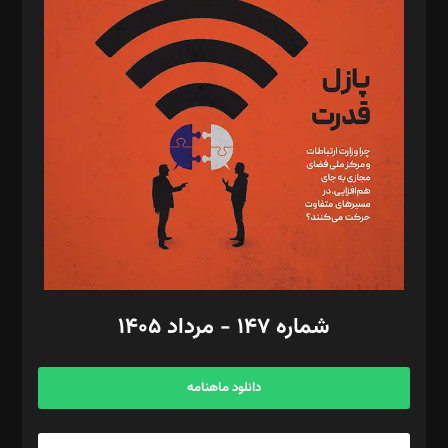
د‌بیر تحریریه آنلاین: بابک نقاش
تحریریه‌: مجتبی محمود‌ی، آرش برهمند، یسنا امان‌پور، سروش کرمیان،
مصطفی مسجدی آرانی، ابوالفضل رجبی، زهرا فکرانه، فائزه فتحی
رستمی،مصطفی باستان
ویرایش: نگار استاد‌‌آقا
طراح یونیفرم: مجید توکلی
فیلمبرداری و عکاسی: امیر شفیعی، مانی لطفی زاده
گرافیک و صفحه‌آرایی: سید‌سبحان‌علی ثابت
مد‌یر توسعه تجاری: کامبیز برید‌
امور مالی: شاپور رهبری، محمد‌ کاظمی‌نیا
امور اد‌اری: راضیه محمود‌ی
شماره ۱۴۷ - مرداد ۱۴۰۵
مرکز تماس: ۰۲۱۴۲۸۲۴۰۰۰
آگهی و مشترکین: ۰۹۱۹۹۹۹۰۴۵۴
دانلود ماهنامه