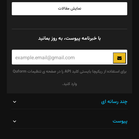
نمایش مقالات
با خبرنامه پیوست، به روز بمانید
برای استفاده از ریکپچا بایستی کلید API را در صفحه ی تنظیمات Quform
وارد کنید.
این
چند رسانه ای
قسمت
پیوست
نباید
خالی