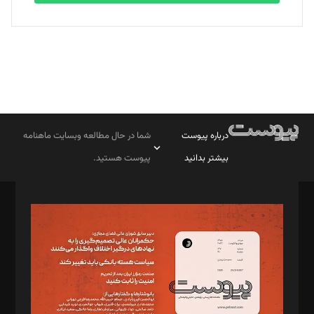
درباره پیوست
شما در حال مطالعه وبسایت ماهنامه
بیشتر بدانید
پیوست هستید.
صاحب امتیاز: موسسه پرسش (پویندگان راز ستاره شمال)
مدیر مسئول: محمدباقر اثنی‌عشری
سردبیر: مهرک محمودی
دبیر تحریریه: میثم قاسمی
د‌بیر ناداستان: سمانه سمیع
د‌بیر خدمت و تجارت: ابوالفضل رجبی
د‌بیر حقوق فناوری: حسام‌الدین ایپکچی