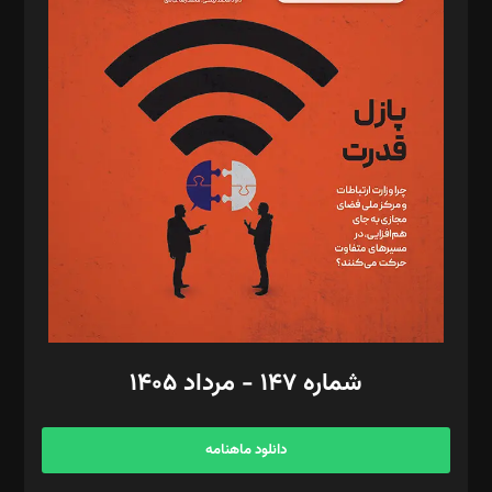
د‌بیر پیوست جهان: مینا پاکدل
د‌بیر تحریریه آنلاین: بابک نقاش
تحریریه‌: مجتبی محمود‌ی، آرش برهمند، یسنا امان‌پور، سروش کرمیان،
مصطفی مسجدی آرانی، ابوالفضل رجبی، زهرا فکرانه، فائزه فتحی
رستمی،مصطفی باستان
ویرایش: نگار استاد‌‌آقا
طراح یونیفرم: مجید توکلی
فیلمبرداری و عکاسی: امیر شفیعی، مانی لطفی زاده
گرافیک و صفحه‌آرایی: سید‌سبحان‌علی ثابت
مد‌یر توسعه تجاری: کامبیز برید‌
امور مالی: شاپور رهبری، محمد‌ کاظمی‌نیا
امور اد‌اری: راضیه محمود‌ی
شماره ۱۴۷ - مرداد ۱۴۰۵
مرکز تماس: ۰۲۱۴۲۸۲۴۰۰۰
آگهی و مشترکین: ۰۹۱۹۹۹۹۰۴۵۴
دانلود ماهنامه