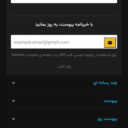
با خبرنامه پیوست، به روز بمانید
برای استفاده از ریکپچا بایستی کلید API را در صفحه ی تنظیمات Quform
وارد کنید.
این
چند رسانه ای
قسمت
پیوست
نباید
خالی
پیوست روز
رها