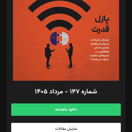
د‌بیر تحریریه آنلاین: بابک نقاش
تحریریه‌: مجتبی محمود‌ی، آرش برهمند، یسنا امان‌پور، سروش کرمیان،
مصطفی مسجدی آرانی، ابوالفضل رجبی، زهرا فکرانه، فائزه فتحی
رستمی،مصطفی باستان
ویرایش: نگار استاد‌‌آقا
طراح یونیفرم: مجید توکلی
فیلمبرداری و عکاسی: امیر شفیعی، مانی لطفی زاده
گرافیک و صفحه‌آرایی: سید‌سبحان‌علی ثابت
مد‌یر توسعه تجاری: کامبیز برید‌
امور مالی: شاپور رهبری، محمد‌ کاظمی‌نیا
امور اد‌اری: راضیه محمود‌ی
شماره ۱۴۷ - مرداد ۱۴۰۵
مرکز تماس: ۰۲۱۴۲۸۲۴۰۰۰
آگهی و مشترکین: ۰۹۱۹۹۹۹۰۴۵۴
دانلود ماهنامه
نمایش مقالات