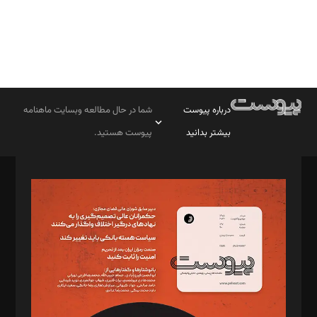
درباره پیوست
شما در حال مطالعه وبسایت ماهنامه
بیشتر بدانید
پیوست هستید.
صاحب امتیاز: موسسه پرسش (پویندگان راز ستاره شمال)
مدیر مسئول: محمدباقر اثنی‌عشری
سردبیر: مهرک محمودی
دبیر تحریریه: میثم قاسمی
د‌بیر ناداستان: سمانه سمیع
د‌بیر خدمت و تجارت: ابوالفضل رجبی
د‌بیر حقوق فناوری: حسام‌الدین ایپکچی
د‌بیر پیوست جهان: مینا پاکدل