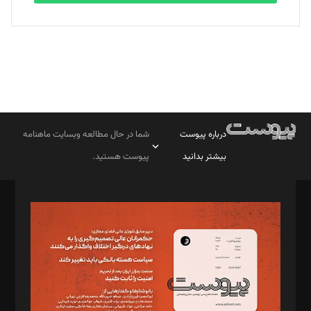
درباره پیوست
شما در حال مطالعه وبسایت ماهنامه
بیشتر بدانید
پیوست هستید.
صاحب امتیاز: موسسه پرسش (پویندگان راز ستاره شمال)
مدیر مسئول: محمدباقر اثنی‌عشری
سردبیر: مهرک محمودی
دبیر تحریریه: میثم قاسمی
د‌بیر ناداستان: سمانه سمیع
د‌بیر خدمت و تجارت: ابوالفضل رجبی
د‌بیر حقوق فناوری: حسام‌الدین ایپکچی