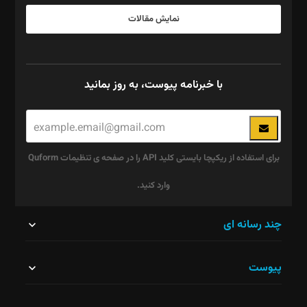
نمایش مقالات
با خبرنامه پیوست، به روز بمانید
برای استفاده از ریکپچا بایستی کلید API را در صفحه ی تنظیمات Quform
وارد کنید.
این
چند رسانه ای
قسمت
پیوست
نباید
خالی