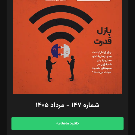
د‌بیر پیوست جهان: مینا پاکدل
د‌بیر تحریریه آنلاین: بابک نقاش
تحریریه‌: مجتبی محمود‌ی، آرش برهمند، یسنا امان‌پور، سروش کرمیان،
مصطفی مسجدی آرانی، ابوالفضل رجبی، زهرا فکرانه، فائزه فتحی
رستمی،مصطفی باستان
ویرایش: نگار استاد‌‌آقا
طراح یونیفرم: مجید توکلی
فیلمبرداری و عکاسی: امیر شفیعی، مانی لطفی زاده
گرافیک و صفحه‌آرایی: سید‌سبحان‌علی ثابت
مد‌یر توسعه تجاری: کامبیز برید‌
امور مالی: شاپور رهبری، محمد‌ کاظمی‌نیا
امور اد‌اری: راضیه محمود‌ی
شماره ۱۴۷ - مرداد ۱۴۰۵
مرکز تماس: ۰۲۱۴۲۸۲۴۰۰۰
آگهی و مشترکین: ۰۹۱۹۹۹۹۰۴۵۴
دانلود ماهنامه