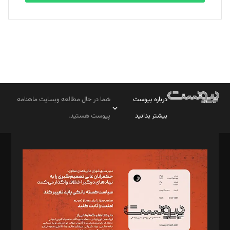
درباره پیوست
شما در حال مطالعه وبسایت ماهنامه
بیشتر بدانید
پیوست هستید.
صاحب امتیاز: موسسه پرسش (پویندگان راز ستاره شمال)
مدیر مسئول: محمدباقر اثنی‌عشری
سردبیر: مهرک محمودی
دبیر تحریریه: میثم قاسمی
د‌بیر ناداستان: سمانه سمیع
د‌بیر خدمت و تجارت: ابوالفضل رجبی
د‌بیر حقوق فناوری: حسام‌الدین ایپکچی