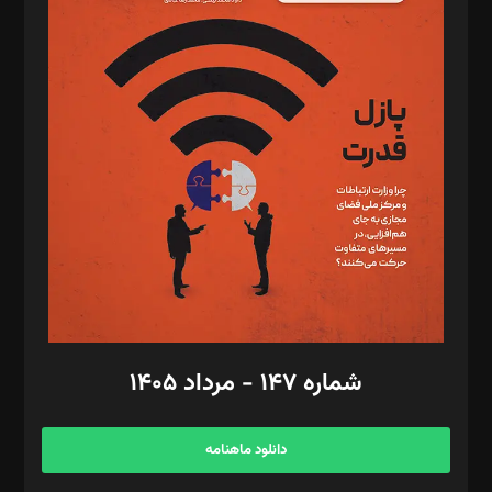
د‌بیر پیوست جهان: مینا پاکدل
د‌بیر تحریریه آنلاین: بابک نقاش
تحریریه‌: مجتبی محمود‌ی، آرش برهمند، یسنا امان‌پور، سروش کرمیان،
مصطفی مسجدی آرانی، ابوالفضل رجبی، زهرا فکرانه، فائزه فتحی
رستمی،مصطفی باستان
ویرایش: نگار استاد‌‌آقا
طراح یونیفرم: مجید توکلی
فیلمبرداری و عکاسی: امیر شفیعی، مانی لطفی زاده
گرافیک و صفحه‌آرایی: سید‌سبحان‌علی ثابت
مد‌یر توسعه تجاری: کامبیز برید‌
امور مالی: شاپور رهبری، محمد‌ کاظمی‌نیا
امور اد‌اری: راضیه محمود‌ی
شماره ۱۴۷ - مرداد ۱۴۰۵
مرکز تماس: ۰۲۱۴۲۸۲۴۰۰۰
آگهی و مشترکین: ۰۹۱۹۹۹۹۰۴۵۴
دانلود ماهنامه