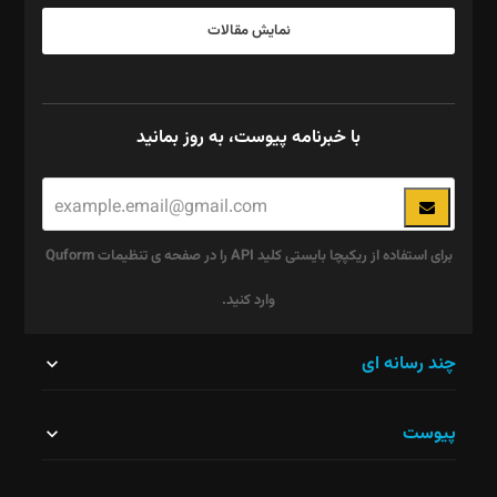
نمایش مقالات
با خبرنامه پیوست، به روز بمانید
برای استفاده از ریکپچا بایستی کلید API را در صفحه ی تنظیمات Quform
وارد کنید.
این
چند رسانه ای
قسمت
پیوست
نباید
خالی