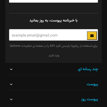
با خبرنامه پیوست، به روز بمانید
برای استفاده از ریکپچا بایستی کلید API را در صفحه ی تنظیمات Quform
وارد کنید.
این
چند رسانه ای
قسمت
پیوست
نباید
خالی
پیوست روز
رها