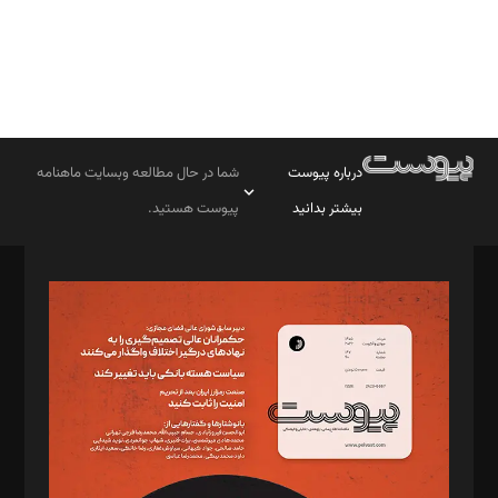
درباره پیوست
شما در حال مطالعه وبسایت ماهنامه
بیشتر بدانید
پیوست هستید.
صاحب امتیاز: موسسه پرسش (پویندگان راز ستاره شمال)
مدیر مسئول: محمدباقر اثنی‌عشری
سردبیر: مهرک محمودی
دبیر تحریریه: میثم قاسمی
د‌بیر ناداستان: سمانه سمیع
د‌بیر خدمت و تجارت: ابوالفضل رجبی
د‌بیر حقوق فناوری: حسام‌الدین ایپکچی
د‌بیر پیوست جهان: مینا پاکدل