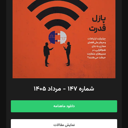
د‌بیر تحریریه آنلاین: بابک نقاش
تحریریه‌: مجتبی محمود‌ی، آرش برهمند، یسنا امان‌پور، سروش کرمیان،
مصطفی مسجدی آرانی، ابوالفضل رجبی، زهرا فکرانه، فائزه فتحی
رستمی،مصطفی باستان
ویرایش: نگار استاد‌‌آقا
طراح یونیفرم: مجید توکلی
فیلمبرداری و عکاسی: امیر شفیعی، مانی لطفی زاده
گرافیک و صفحه‌آرایی: سید‌سبحان‌علی ثابت
مد‌یر توسعه تجاری: کامبیز برید‌
امور مالی: شاپور رهبری، محمد‌ کاظمی‌نیا
امور اد‌اری: راضیه محمود‌ی
شماره ۱۴۷ - مرداد ۱۴۰۵
مرکز تماس: ۰۲۱۴۲۸۲۴۰۰۰
آگهی و مشترکین: ۰۹۱۹۹۹۹۰۴۵۴
دانلود ماهنامه
نمایش مقالات